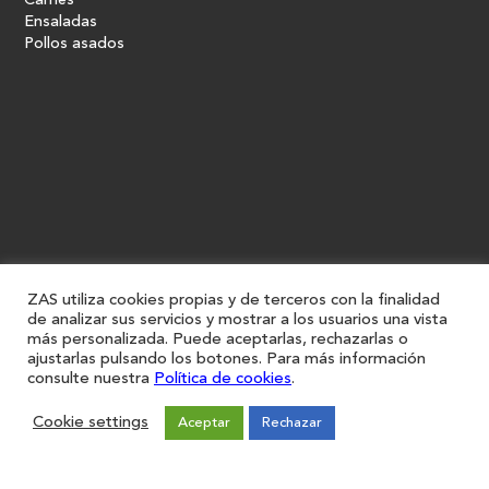
Carnes
Ensaladas
Pollos asados
ZAS utiliza cookies propias y de terceros con la finalidad
de analizar sus servicios y mostrar a los usuarios una vista
más personalizada. Puede aceptarlas, rechazarlas o
ajustarlas pulsando los botones. Para más información
Restaurantes
consulte nuestra
Política de cookies
.
Iniciar sesión
Registro
Cookie settings
Aceptar
Rechazar
Forma parte de ZAS
Únete
Sugerencias