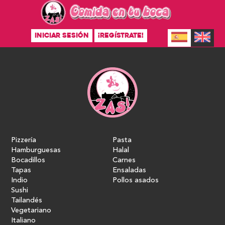
INICIAR SESIÓN
¡REGÍSTRATE!
Pizzería
Pasta
Hamburguesas
Halal
Bocadillos
Carnes
Tapas
Ensaladas
Indio
Pollos asados
Sushi
Tailandés
Vegetariano
Italiano