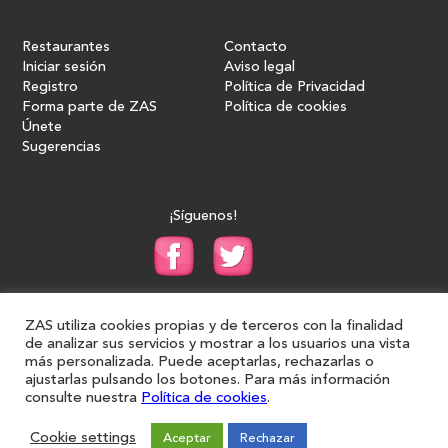
Restaurantes
Contacto
Iniciar sesión
Aviso legal
Registro
Política de Privacidad
Forma parte de ZAS
Política de cookies
Únete
Sugerencias
¡Síguenos!
ZAS utiliza cookies propias y de terceros con la finalidad
de analizar sus servicios y mostrar a los usuarios una vista
más personalizada. Puede aceptarlas, rechazarlas o
ajustarlas pulsando los botones. Para más información
consulte nuestra
Política de cookies
.
Diseño web 2
| DEIDEAS Marketing Solutions
Cookie settings
Aceptar
Rechazar