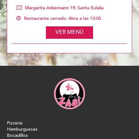
Margarita Ankermann 19, Santa Eulalia
Restaurante cerrado. Abre a las 13:00.
VER MENÚ
Pizzería
Hamburguesas
Bocadillos