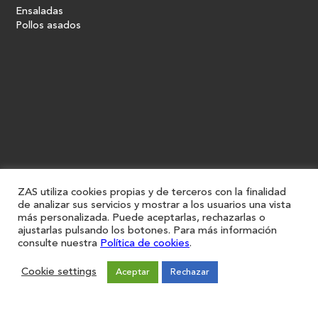
Ensaladas
Pollos asados
ZAS utiliza cookies propias y de terceros con la finalidad
de analizar sus servicios y mostrar a los usuarios una vista
más personalizada. Puede aceptarlas, rechazarlas o
ajustarlas pulsando los botones. Para más información
consulte nuestra
Política de cookies
.
Cookie settings
Aceptar
Rechazar