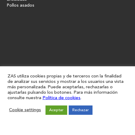
Pollos asados
ZAS utiliza cookies propias y de terceros con la finalidad
de analizar sus servicios y mostrar a los usuarios una vista
más personalizada. Puede aceptarlas, rechazarlas o
ajustarlas pulsando los botones. Para más información
consulte nuestra
Política de cookies
.
Cookie settings
Aceptar
Rechazar