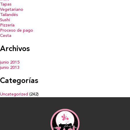
Tapas
Vegetariano
Tailandés
Sushi
Pizzería
Proceso de pago
Cesta
Archivos
junio 2015
junio 2013
Categorías
Uncategorized
(242)