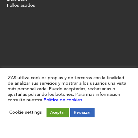
Pollos asados
ZAS utiliza cookies propias y de terceros con la finalidad
de analizar sus servicios y mostrar a los usuarios una vista
más personalizada. Puede aceptarlas, rechazarlas o
ajustarlas pulsando los botones. Para más información
consulte nuestra
Política de cookies
.
Cookie settings
Aceptar
Rechazar