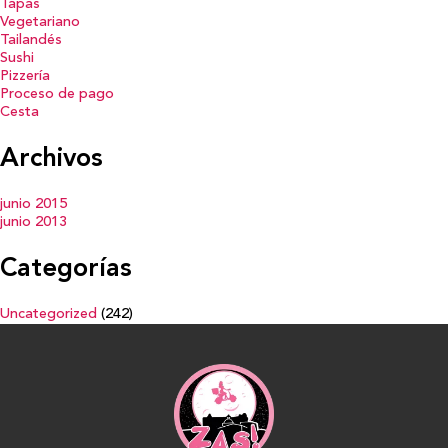
Tapas
Vegetariano
Tailandés
Sushi
Pizzería
Proceso de pago
Cesta
Archivos
junio 2015
junio 2013
Categorías
Uncategorized
(242)