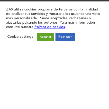
Registro
Forma parte de ZAS
ZAS utiliza cookies propias y de terceros con la finalidad
Únete
de analizar sus servicios y mostrar a los usuarios una vista
Sugerencias
más personalizada. Puede aceptarlas, rechazarlas o
Contacto
ajustarlas pulsando los botones. Para más información
consulte nuestra
Política de cookies
.
Aviso legal
Política de Privacidad
Cookie settings
Política de cookies
Aceptar
Rechazar
¡Síguenos!