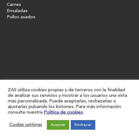
Carnes
Ensaladas
Pollos asados
ZAS utiliza cookies propias y de terceros con la finalidad
de analizar sus servicios y mostrar a los usuarios una vista
más personalizada. Puede aceptarlas, rechazarlas o
ajustarlas pulsando los botones. Para más información
consulte nuestra
Política de cookies
.
Cookie settings
Aceptar
Rechazar