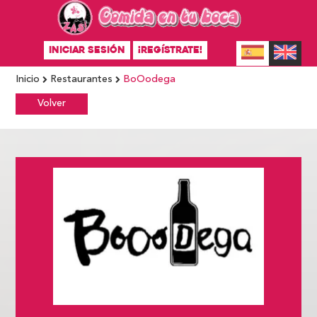
INICIAR SESIÓN
¡REGÍSTRATE!
Inicio
Restaurantes
BoOodega
Volver