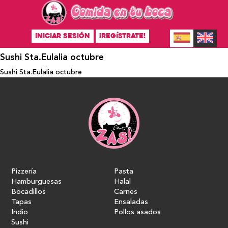
INICIAR SESIÓN
¡REGÍSTRATE!
Sushi Sta.Eulalia octubre
Sushi Sta.Eulalia octubre
Pizzería
Pasta
Hamburguesas
Halal
Bocadillos
Carnes
Tapas
Ensaladas
Indio
Pollos asados
Sushi