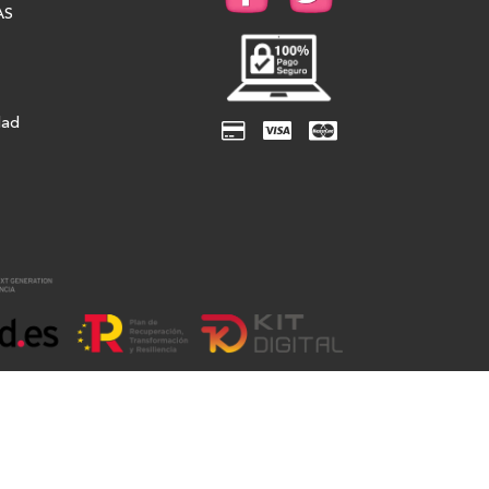
AS
dad