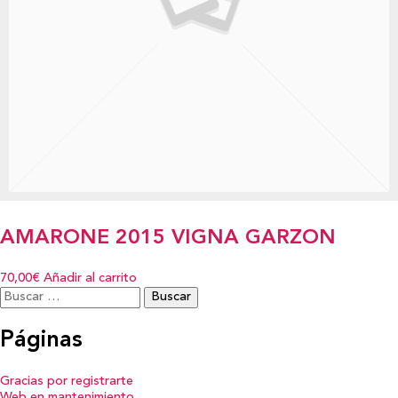
AMARONE 2015 VIGNA GARZON
70,00€
Añadir al carrito
Buscar:
Páginas
Gracias por registrarte
Web en mantenimiento