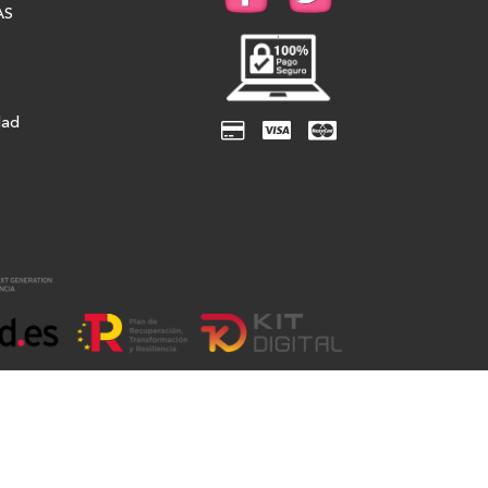
AS
dad