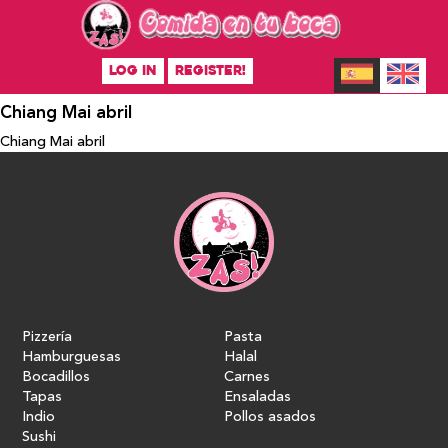
LOG IN
REGISTER!
Chiang Mai abril
Chiang Mai abril
Pizzería
Pasta
Hamburguesas
Halal
Bocadillos
Carnes
Tapas
Ensaladas
Indio
Pollos asados
Sushi