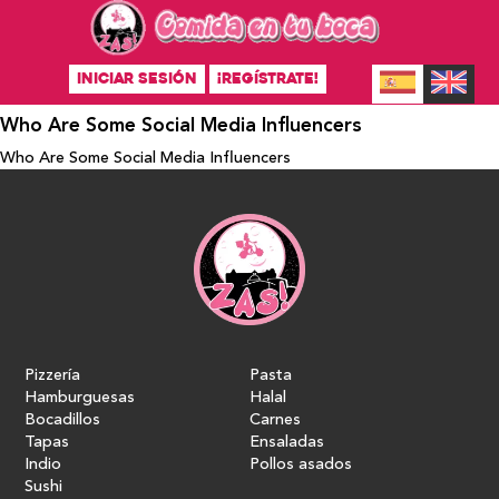
INICIAR SESIÓN
¡REGÍSTRATE!
Who Are Some Social Media Influencers
Who Are Some Social Media Influencers
Pizzería
Pasta
Hamburguesas
Halal
Bocadillos
Carnes
Tapas
Ensaladas
Indio
Pollos asados
Sushi