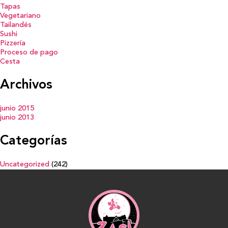
Tapas
Vegetariano
Tailandés
Sushi
Pizzería
Proceso de pago
Cesta
Archivos
junio 2015
junio 2013
Categorías
Uncategorized
(242)