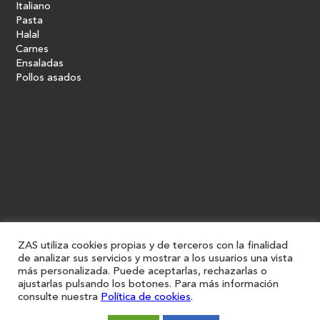
Italiano
Pasta
Halal
Carnes
Ensaladas
Pollos asados
ZAS utiliza cookies propias y de terceros con la finalidad
de analizar sus servicios y mostrar a los usuarios una vista
más personalizada. Puede aceptarlas, rechazarlas o
ajustarlas pulsando los botones. Para más información
consulte nuestra
Política de cookies
.