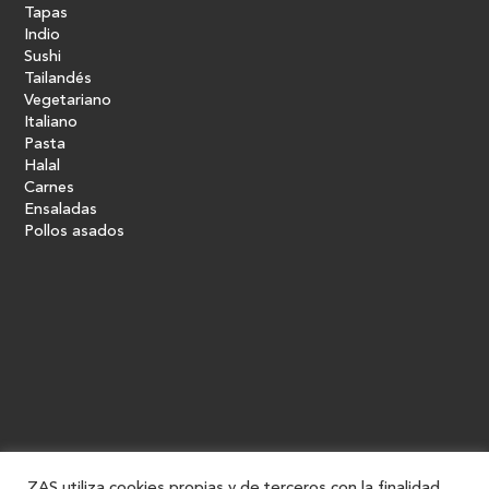
Tapas
Indio
Sushi
Tailandés
Vegetariano
Italiano
Pasta
Halal
Carnes
Ensaladas
Pollos asados
ZAS utiliza cookies propias y de terceros con la finalidad