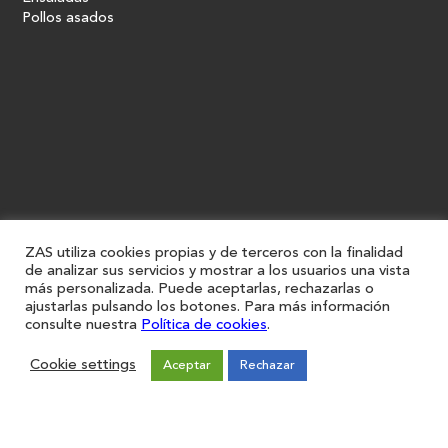
Pollos asados
ZAS utiliza cookies propias y de terceros con la finalidad
de analizar sus servicios y mostrar a los usuarios una vista
más personalizada. Puede aceptarlas, rechazarlas o
ajustarlas pulsando los botones. Para más información
consulte nuestra
Política de cookies
.
Cookie settings
Aceptar
Rechazar
Restaurantes
Iniciar sesión