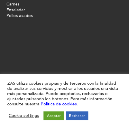
Carnes
Ensaladas
Pollos asados
ZAS utiliza cookies propias y de terceros con la finalidad
de analizar sus servicios y mostrar a los usuarios una vista
más personalizada. Puede aceptarlas, rechazarlas o
ajustarlas pulsando los botones. Para más información
consulte nuestra
Política de cookies
.
Cookie settings
Aceptar
Rechazar