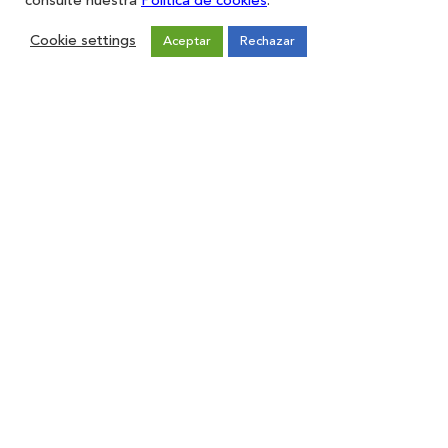
consulte nuestra
Política de cookies
.
Cookie settings
Aceptar
Rechazar
Restaurantes
Iniciar sesión
Registro
Forma parte de ZAS
Únete
Sugerencias
Contacto
Aviso legal
Política de Privacidad
Política de cookies