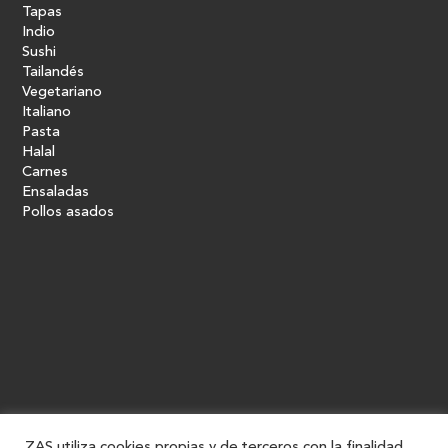
Tapas
Indio
Sushi
Tailandés
Vegetariano
Italiano
Pasta
Halal
Carnes
Ensaladas
Pollos asados
ZAS utiliza cookies propias y de terceros con la finalidad