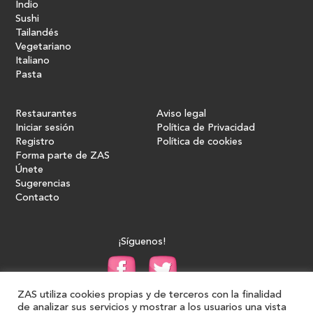
Indio
Sushi
Tailandés
Vegetariano
Italiano
Pasta
Restaurantes
Aviso legal
Iniciar sesión
Política de Privacidad
Registro
Política de cookies
Forma parte de ZAS
Únete
Sugerencias
Contacto
¡Síguenos!
ZAS utiliza cookies propias y de terceros con la finalidad
de analizar sus servicios y mostrar a los usuarios una vista