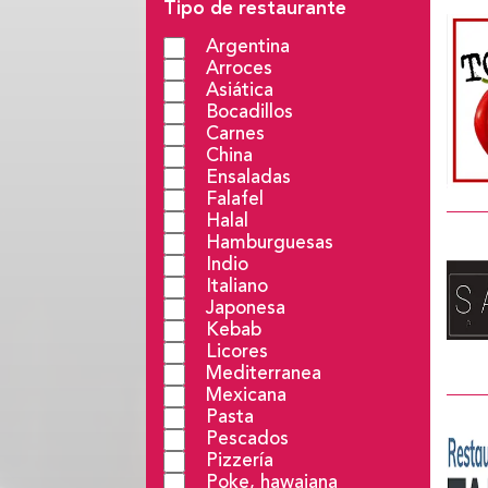
Tipo de restaurante
Argentina
Arroces
Asiática
Bocadillos
Carnes
China
Ensaladas
Falafel
Halal
Hamburguesas
Indio
Italiano
Japonesa
Kebab
Licores
Mediterranea
Mexicana
Pasta
Pescados
Pizzería
Poke, hawaiana