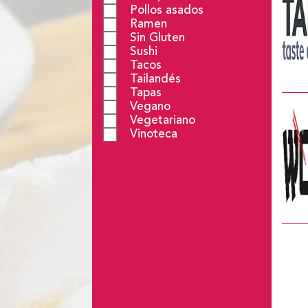
Pollos asados
Ramen
Sin Gluten
Sushi
Tacos
Tailandés
Tapas
Vegano
Vegetariano
Vinoteca