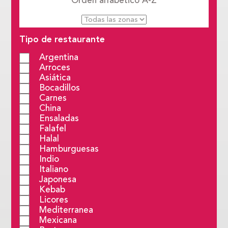
Orden alfabético
A-Z
Tipo de restaurante
Argentina
Arroces
Asiática
Bocadillos
Carnes
China
Ensaladas
Falafel
Halal
Hamburguesas
Indio
Italiano
Japonesa
Kebab
Licores
Mediterranea
Mexicana