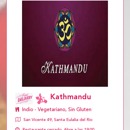
Kathmandu
Indio - Vegetariano, Sin Gluten
San Vicente 49, Santa Eulalia del Rio
Restaurante cerrado. Abre a las 19:00.