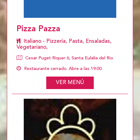
Pizza Pazza
Italiano - Pizzería, Pasta, Ensaladas,
Vegetariano,
Cesar Puget Riquer 6, Santa Eulalia del Rio
Restaurante cerrado. Abre a las 19:00.
VER MENÚ