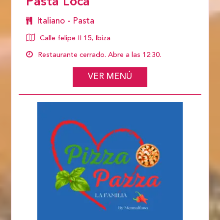
Pasta Loca
Italiano - Pasta
Calle felipe II 15, Ibiza
Restaurante cerrado. Abre a las 12:30.
VER MENÚ