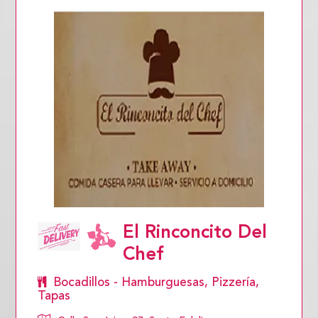
El Rinconcito Del
Chef
Bocadillos - Hamburguesas, Pizzería,
Tapas