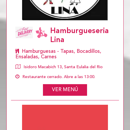
Hamburgueseria
Lina
Hamburguesas - Tapas, Bocadillos,
Ensaladas, Carnes
Isidoro Macabich 13, Santa Eulalia del Rio
Restaurante cerrado. Abre a las 13:00.
VER MENÚ