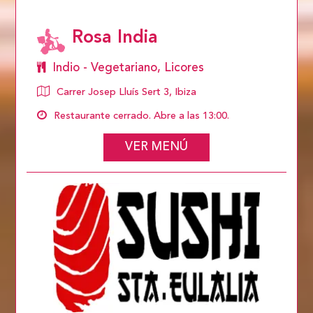
Rosa India
Indio - Vegetariano, Licores
Carrer Josep Lluís Sert 3, Ibiza
Restaurante cerrado. Abre a las 13:00.
VER MENÚ