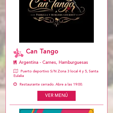
Can Tango
Argentina - Carnes, Hamburguesas
Puerto deportivo S/N Zona 3 local 4 y 5, Santa
Eulalia
Restaurante cerrado. Abre a las 19:00.
VER MENÚ