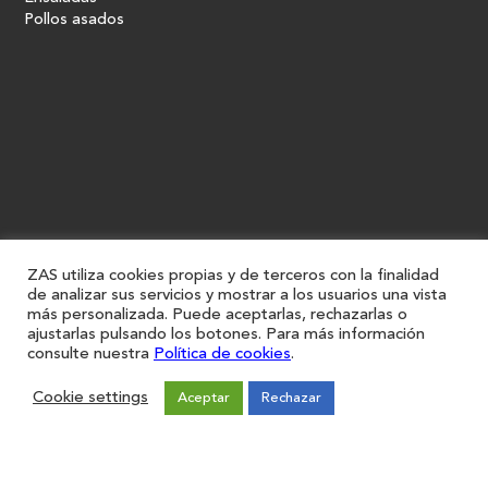
Pollos asados
ZAS utiliza cookies propias y de terceros con la finalidad
de analizar sus servicios y mostrar a los usuarios una vista
más personalizada. Puede aceptarlas, rechazarlas o
ajustarlas pulsando los botones. Para más información
consulte nuestra
Política de cookies
.
Cookie settings
Aceptar
Rechazar