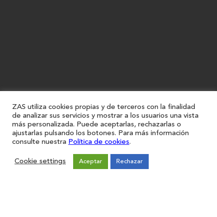
ZAS utiliza cookies propias y de terceros con la finalidad
de analizar sus servicios y mostrar a los usuarios una vista
más personalizada. Puede aceptarlas, rechazarlas o
ajustarlas pulsando los botones. Para más información
Restaurantes
consulte nuestra
Política de cookies
.
Iniciar sesión
Registro
Cookie settings
Aceptar
Rechazar
Forma parte de ZAS
Únete
Sugerencias
Contacto
Aviso legal
Política de Privacidad