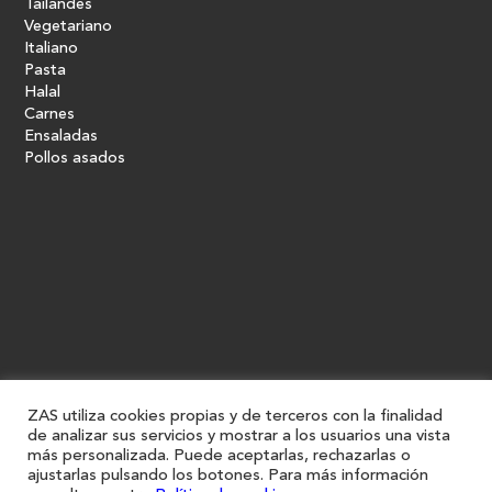
Tailandés
Vegetariano
Italiano
Pasta
Halal
Carnes
Ensaladas
Pollos asados
ZAS utiliza cookies propias y de terceros con la finalidad
de analizar sus servicios y mostrar a los usuarios una vista
más personalizada. Puede aceptarlas, rechazarlas o
ajustarlas pulsando los botones. Para más información