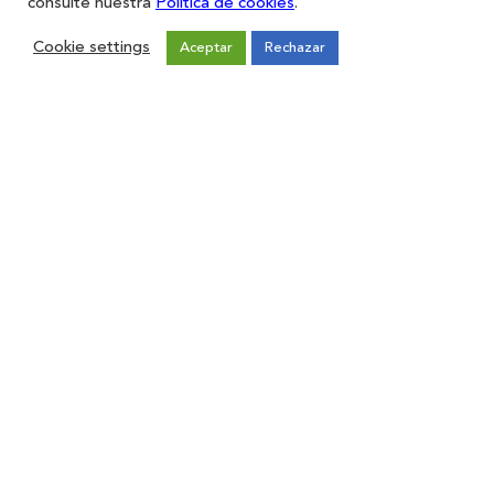
consulte nuestra
Política de cookies
.
Cookie settings
Aceptar
Rechazar
Restaurantes
Iniciar sesión
Registro
Forma parte de ZAS
Únete
Sugerencias
Contacto
Aviso legal
Política de Privacidad
Política de cookies