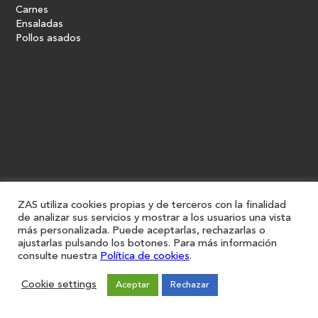
Carnes
Ensaladas
Pollos asados
ZAS utiliza cookies propias y de terceros con la finalidad
de analizar sus servicios y mostrar a los usuarios una vista
más personalizada. Puede aceptarlas, rechazarlas o
ajustarlas pulsando los botones. Para más información
consulte nuestra
Política de cookies
.
Cookie settings
Aceptar
Rechazar