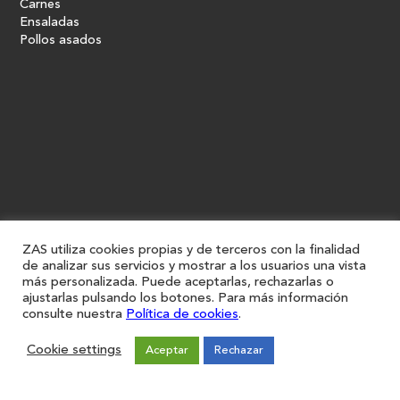
Carnes
Ensaladas
Pollos asados
ZAS utiliza cookies propias y de terceros con la finalidad
de analizar sus servicios y mostrar a los usuarios una vista
más personalizada. Puede aceptarlas, rechazarlas o
ajustarlas pulsando los botones. Para más información
consulte nuestra
Política de cookies
.
Cookie settings
Aceptar
Rechazar