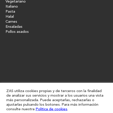
Vegetariano
Italiano
Pasta
Halal
Carnes
Ensaladas
Pollos asados
ZAS utiliza cookies propias y de terceros con la finalidad
de analizar sus servicios y mostrar a los usuarios una vista
más personalizada. Puede aceptarlas, rechazarlas o
ajustarlas pulsando los botones. Para más información
consulte nuestra
Política de cookies
.