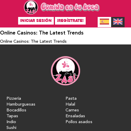
INICIAR SESIÓN
¡REGÍSTRATE!
Online Casinos: The Latest Trends
Online Casinos: The Latest Trends
Pizzería
Pasta
Hamburguesas
Halal
Bocadillos
Carnes
Tapas
Ensaladas
Indio
Pollos asados
Sushi