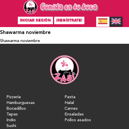
INICIAR SESIÓN
¡REGÍSTRATE!
Shawarma noviembre
Shawarma noviembre
Pizzería
Pasta
Hamburguesas
Halal
Bocadillos
Carnes
Tapas
Ensaladas
Indio
Pollos asados
Sushi