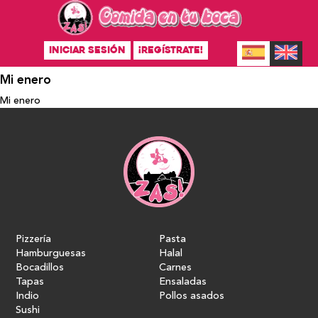
INICIAR SESIÓN
¡REGÍSTRATE!
Mi enero
Mi enero
Pizzería
Pasta
Hamburguesas
Halal
Bocadillos
Carnes
Tapas
Ensaladas
Indio
Pollos asados
Sushi