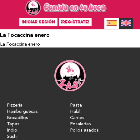
INICIAR SESIÓN
¡REGÍSTRATE!
La Focaccina enero
La Focaccina enero
Pizzería
Pasta
Hamburguesas
Halal
Bocadillos
Carnes
Tapas
Ensaladas
Indio
Pollos asados
Sushi