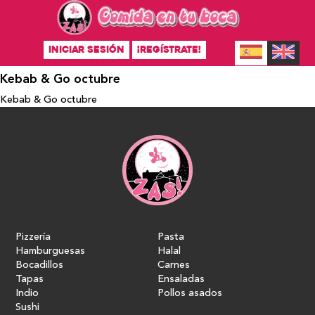
INICIAR SESIÓN
¡REGÍSTRATE!
Kebab & Go octubre
Kebab & Go octubre
Pizzería
Pasta
Hamburguesas
Halal
Bocadillos
Carnes
Tapas
Ensaladas
Indio
Pollos asados
Sushi