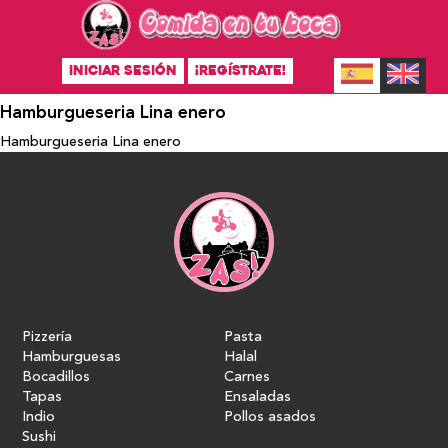
INICIAR SESIÓN
¡REGÍSTRATE!
Hamburgueseria Lina enero
Hamburgueseria Lina enero
Pizzería
Pasta
Hamburguesas
Halal
Bocadillos
Carnes
Tapas
Ensaladas
Indio
Pollos asados
Sushi