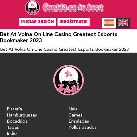
INICIAR SESIÓN
¡REGÍSTRATE!
Bet At Volna On Line Casino Greatest Esports
Bookmaker 2023
Bet At Volna On Line Casino Greatest Esports Bookmaker 2023
Pizzería
Halal
Hamburguesas
Carnes
Bocadillos
Ensaladas
Tapas
Pollos asados
Indio