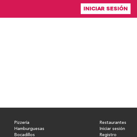
INICIAR SESIÓN
Pizzería
Restaurantes
Hamburguesas
Iniciar sesión
Bocadillos
Registro